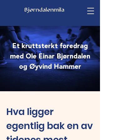
Bjørndalenmila
Et kruttsterkt foredrag
med Ole Einar Bjørndalen
og Øyvind Hammer
Hva ligger
egentlig bak en av